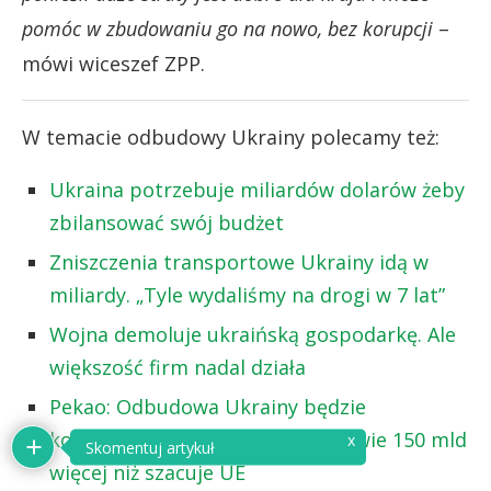
pomóc w zbudowaniu go na nowo, bez korupcji
–
mówi wiceszef ZPP.
W temacie odbudowy Ukrainy polecamy też:
Ukraina potrzebuje miliardów dolarów żeby
zbilansować swój budżet
Zniszczenia transportowe Ukrainy idą w
miliardy. „Tyle wydaliśmy na drogi w 7 lat”
Wojna demoluje ukraińską gospodarkę. Ale
większość firm nadal działa
Pekao: Odbudowa Ukrainy będzie
kosztować 500 mld dol. To o prawie 150 mld
x
Skomentuj artykuł
więcej niż szacuje UE