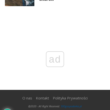
ad
O nas
Kontakt
Polityka Prywatności
@2020 - All Right Reserved.
300gospodarka.pl