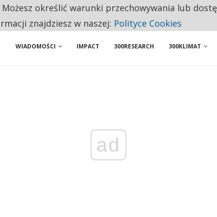
. Możesz określić warunki przechowywania lub dost
 PRZEMYSŁ. NA LIŚCIE SĄ DWA PODMIOTY Z POLSKI
ormacji znajdziesz w naszej:
Polityce Cookies
WIADOMOŚCI
IMPACT
300RESEARCH
300KLIMAT
ad