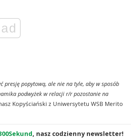
ad
 presję popytową, ale nie na tyle, aby w sposób
namika podwyżek w relacji r/r pozostanie na
asz Kopyściański z Uniwersytetu WSB Merito
300Sekund
, nasz codzienny newsletter!