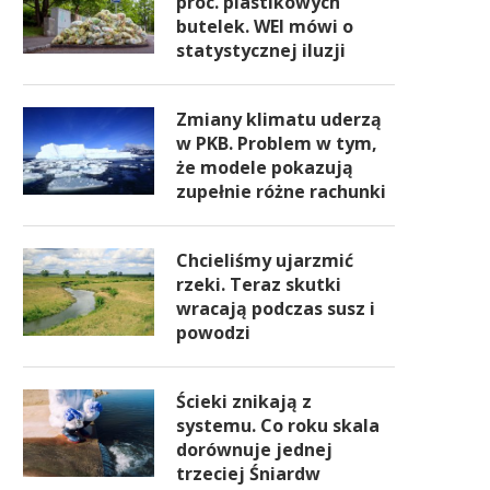
proc. plastikowych
butelek. WEI mówi o
statystycznej iluzji
Zmiany klimatu uderzą
w PKB. Problem w tym,
że modele pokazują
zupełnie różne rachunki
Chcieliśmy ujarzmić
rzeki. Teraz skutki
wracają podczas susz i
powodzi
Ścieki znikają z
systemu. Co roku skala
dorównuje jednej
trzeciej Śniardw