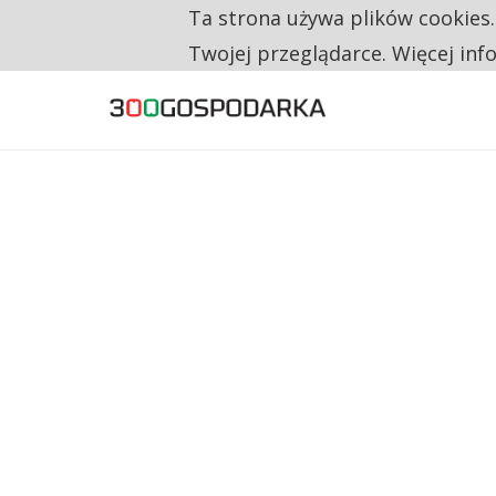
Ta strona używa plików cookies
TYLKO U NAS
RESTRYKCJE CHIN UDERZAJĄ W EUROPEJSKI
Twojej przeglądarce. Więcej inf