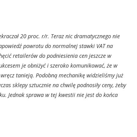
ekraczał 20 proc. r/r. Teraz nic dramatycznego nie
zapowiedź powrotu do normalnej stawki VAT na
ęcić retailerów do podniesienia cen jeszcze w
sukcesem je obniżyć i szeroko komunikować, że w
a wręcz tanieją. Podobną mechanikę widzieliśmy już
as sklepy sztucznie na chwilę podnosiły ceny, żeby
u. Jednak sprawa w tej kwestii nie jest do końca