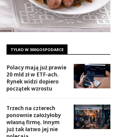
TYLKO W 300GOSPODARCE
Polacy mają już prawie
20 mld zł w ETF-ach.
Rynek widzi dopiero
początek wzrostu
Trzech na czterech
ponownie założyłoby
własną firmę. Innym
już tak łatwo jej nie
polecają