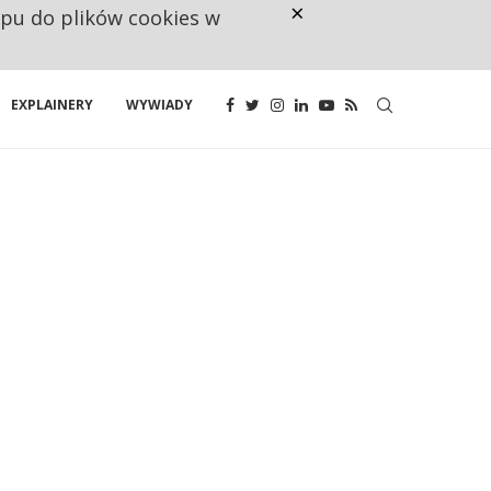
×
ępu do plików cookies w
CO TRZECIĄ ZŁOTÓWKĘ Z EMER
EXPLAINERY
WYWIADY