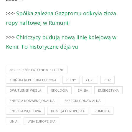
>>>
Spółka zależna Gazpromu odkryła złoża
ropy naftowej w Rumunii
>>>
Chińczycy budują nową linię kolejową w
Kenii. To historyczne déjà vu
BEZPIECZEŃSTWO ENERGETYCZNE
CHIŃSKA REPUBLIKA LUDOWA
CHINY
CHRL
CO2
DWUTLENEK WĘGLA
EKOLOGIA
EMISJA
ENERGETYKA
ENERGIA KONWENCJONALNA
ENERGIA ODNAWIALNA
ENERGIA WĘGLOWA
KOMISJA EUROPEJSKA
RUMUNIA
UNIA
UNIA EUROPEJSKA