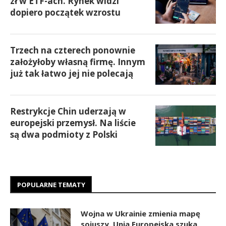
zł w ETF-ach. Rynek widzi
dopiero początek wzrostu
Trzech na czterech ponownie
założyłoby własną firmę. Innym
już tak łatwo jej nie polecają
Restrykcje Chin uderzają w
europejski przemysł. Na liście
są dwa podmioty z Polski
POPULARNE TEMATY
Wojna w Ukrainie zmienia mapę
sojuszy. Unia Europejska szuka