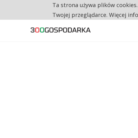
Ta strona używa plików cookies
TYLKO U NAS
RESTRYKCJE CHIN UDERZAJĄ W EUROPEJSKI
Twojej przeglądarce. Więcej inf