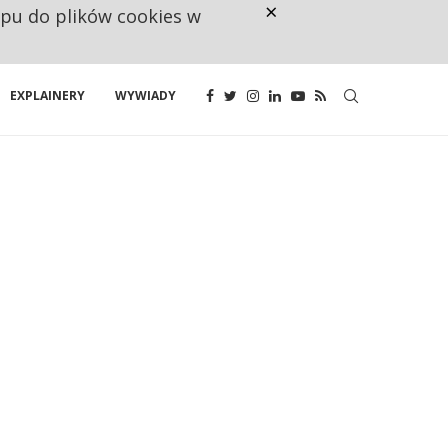
×
ępu do plików cookies w
CO TRZECIĄ ZŁOTÓWKĘ Z EMER
EXPLAINERY
WYWIADY