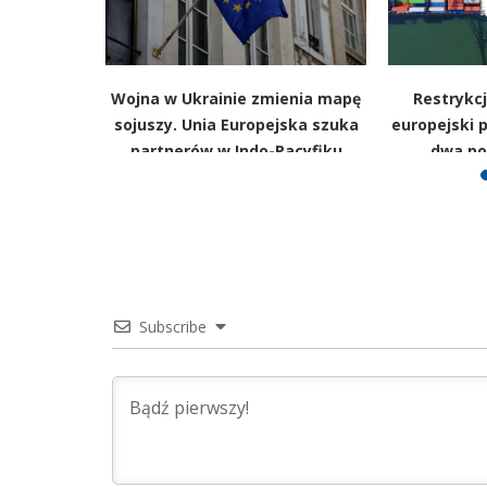
onych
Wojna w Ukrainie zmienia mapę
Restrykcj
taje szansę
sojuszy. Unia Europejska szuka
europejski p
puls
partnerów w Indo-Pacyfiku
dwa po
Subscribe