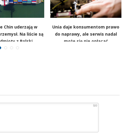
e Chin uderzają w
Unia daje konsumentom prawo
rzemysł. Na liście są
do naprawy, ale serwis nadal
dmioty z Polski
może się nie opłacać
500