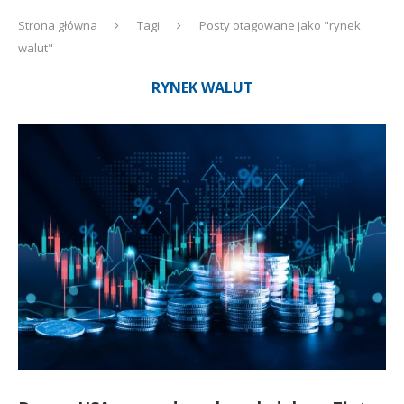
Strona główna
Tagi
Posty otagowane jako "rynek
walut"
RYNEK WALUT