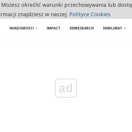
. Możesz określić warunki przechowywania lub dost
 PRZEMYSŁ. NA LIŚCIE SĄ DWA PODMIOTY Z POLSKI
ormacji znajdziesz w naszej:
Polityce Cookies
WIADOMOŚCI
IMPACT
300RESEARCH
300KLIMAT
ad