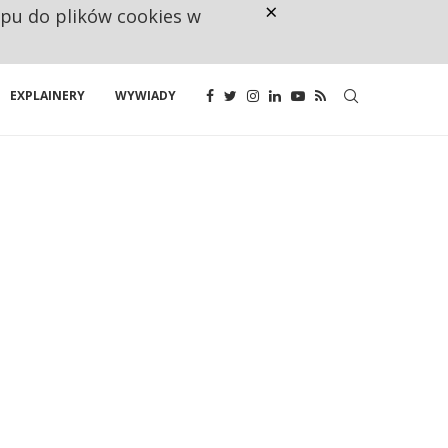
×
ępu do plików cookies w
CO TRZECIĄ ZŁOTÓWKĘ Z EMER
EXPLAINERY
WYWIADY