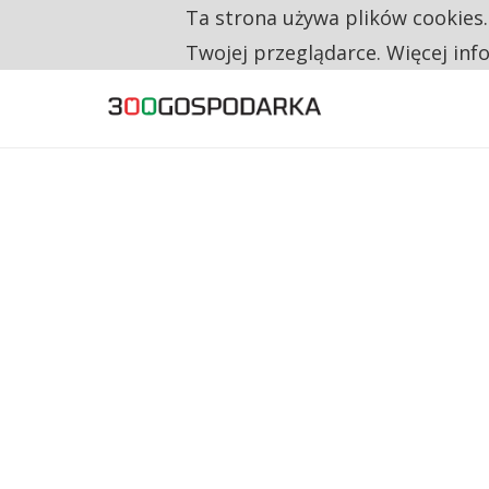
Ta strona używa plików cookies
TYLKO U NAS
RESTRYKCJE CHIN UDERZAJĄ W EUROPEJSKI
Twojej przeglądarce. Więcej inf