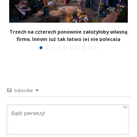
b
Trzech na czterech ponownie założyłoby własną
firmę. Innym już tak łatwo jej nie polecają
Subscribe
500