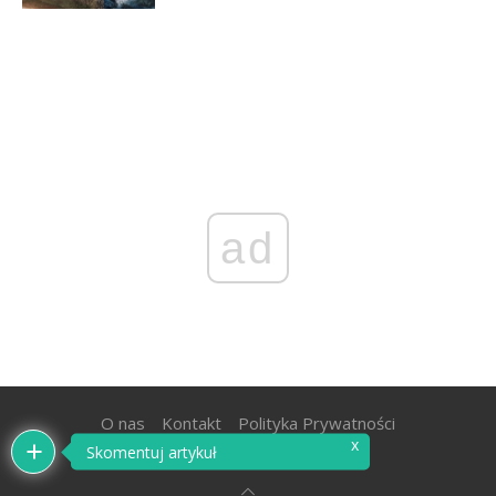
ad
O nas
Kontakt
Polityka Prywatności
@2020 - All Right Reserved.
300gospodarka.pl