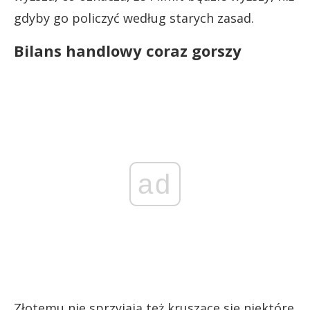
gdyby go policzyć według starych zasad.
Bilans handlowy coraz gorszy
ad
Złotemu nie sprzyjają też kruszące się niektóre