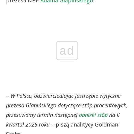
prezesa NBP
Adama Glapińskiego
.
ad
–
W Polsce, odzwierciedlając jastrzębie wytyczne
prezesa Glapińskiego dotyczące stóp procentowych,
przesuwamy termin następnej
obniżki stóp
na II
kwartał 2025 roku
– piszą analitycy Goldman
Sachs.