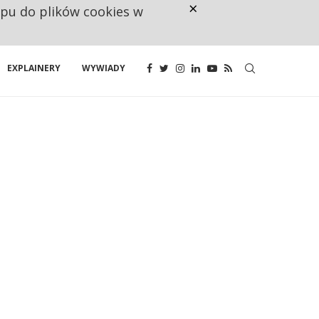
×
ępu do plików cookies w
160 ZNAKÓW TO ZA MAŁO. FUND
EXPLAINERY
WYWIADY