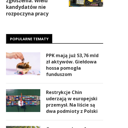
zgłoszenia. Wielu
kandydatów nie
rozpoczyna pracy
POPULARNE TEMATY
PPK mają już 53,76 mld
zł aktywów. Giełdowa
hossa pomogła
funduszom
Restrykcje Chin
uderzają w europejski
przemysł. Na liście są
dwa podmioty z Polski