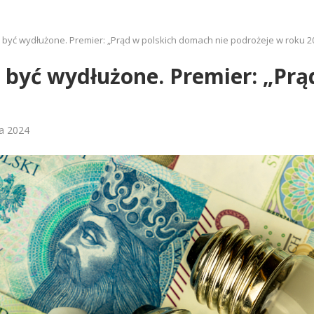
 być wydłużone. Premier: „Prąd w polskich domach nie podrożeje w roku 2
 być wydłużone. Premier: „Prą
da 2024