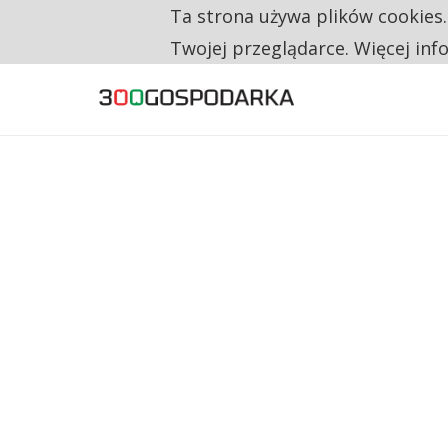
Ta strona używa plików cookies
TYLKO U NAS
NA JEDEN WAKAT PRZYPADAJĄ 62 ZGŁOSZ
Twojej przeglądarce. Więcej inf