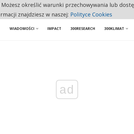
. Możesz określić warunki przechowywania lub dost
ENIA. WIELU KANDYDATÓW NIE ROZPOCZYNA PRACY
ormacji znajdziesz w naszej:
Polityce Cookies
WIADOMOŚCI
IMPACT
300RESEARCH
300KLIMAT
ad