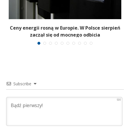
Ceny energii rosną w Europie. W Polsce sierpień
K
zaczął się od mocnego odbicia
Subscribe
500