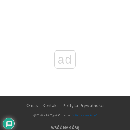
ad
O nas
Kontakt
Polityka Prywatności
@2020 - All Right Reserved.
300gospodarka.pl
WRÓĆ NA GÓRĘ