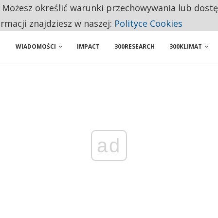
. Możesz określić warunki przechowywania lub dost
ENIA. WIELU KANDYDATÓW NIE ROZPOCZYNA PRACY
ormacji znajdziesz w naszej:
Polityce Cookies
WIADOMOŚCI
IMPACT
300RESEARCH
300KLIMAT
ad