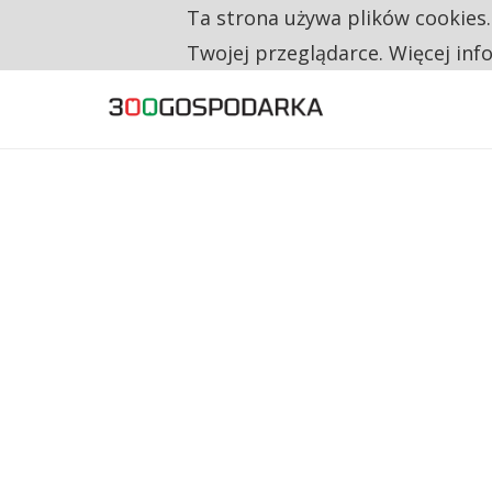
Ta strona używa plików cookies
TYLKO U NAS
NA JEDEN WAKAT PRZYPADAJĄ 62 ZGŁOSZ
Twojej przeglądarce. Więcej inf