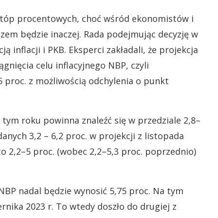
a stóp procentowych, choć wśród ekonomistów i
razem będzie inaczej. Rada podejmując decyzję w
nflacji i PKB. Eksperci zakładali, że projekcja
nięcia celu inflacyjnego NBP, czyli
,5 proc. z możliwością odchylenia o punkt
w tym roku powinna znaleźć się w przedziale 2,8–
nych 3,2 – 6,2 proc. w projekcji z listopada
o 2,2–5 proc. (wobec 2,2–5,3 proc. poprzednio)
 NBP nadal będzie wynosić 5,75 proc. Na tym
rnika 2023 r. To wtedy doszło do drugiej z