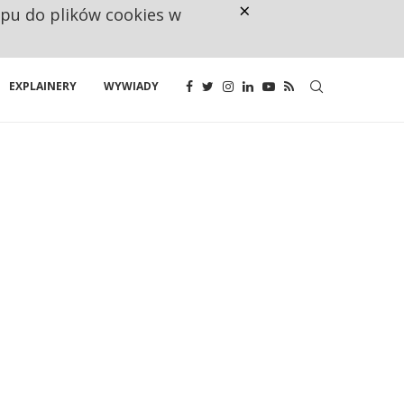
×
ępu do plików cookies w
160 ZNAKÓW TO ZA MAŁO. FUND
EXPLAINERY
WYWIADY