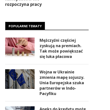
rozpoczyna pracy
POPULARNE TEMATY
Mężczyźni częściej
zyskują na premiach.
Tak może powiększać
się luka płacowa
Wojna w Ukrainie
zmienia mapę sojuszy.
Unia Europejska szuka
partnerów w Indo-
Pacyfiku
Aneks do kredytu może