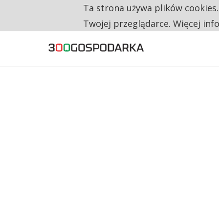
Ta strona używa plików cookies
TYLKO U NAS
RESTRYKCJE CHIN UDERZAJĄ W EUROPEJSKI
Twojej przeglądarce. Więcej inf