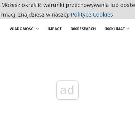
. Możesz określić warunki przechowywania lub dost
 PRZEMYSŁ. NA LIŚCIE SĄ DWA PODMIOTY Z POLSKI
ormacji znajdziesz w naszej:
Polityce Cookies
WIADOMOŚCI
IMPACT
300RESEARCH
300KLIMAT
ad