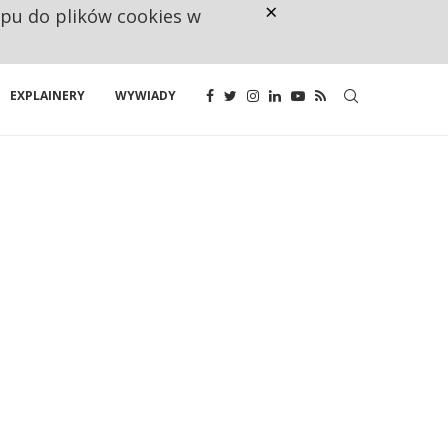
×
ępu do plików cookies w
CO TRZECIĄ ZŁOTÓWKĘ Z EMER
EXPLAINERY
WYWIADY