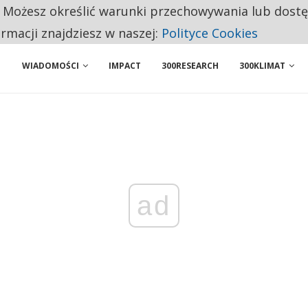
. Możesz określić warunki przechowywania lub dost
 PRZEMYSŁ. NA LIŚCIE SĄ DWA PODMIOTY Z POLSKI
ormacji znajdziesz w naszej:
Polityce Cookies
WIADOMOŚCI
IMPACT
300RESEARCH
300KLIMAT
ad