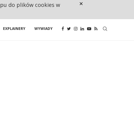
×
ępu do plików cookies w
CO TRZECIĄ ZŁOTÓWKĘ Z EMER
EXPLAINERY
WYWIADY