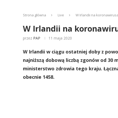
Strona główna
Live
W Irlandii na koronawirus
W Irlandii na koronawir
przez
PAP
11 maja 2020
W Irlandii w ciągu ostatniej doby z pow
najniższą dobową liczbą zgonów od 30 m
ministerstwo zdrowia tego kraju. Łączna 
obecnie 1458.