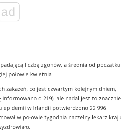
ad
spadającą liczbą zgonów, a średnia od początku
iej połowie kwietnia.
ch zakażeń, co jest czwartym kolejnym dniem,
ę informowano o 219), ale nadal jest to znacznie
 epidemii w Irlandii potwierdzono 22 996
mował w połowie tygodnia naczelny lekarz kraju
wyzdrowiało.