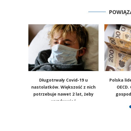
POWIĄZ
i przeciw
rocznych
rody
Długotrwały Covid-19 u
Polska li
nastolatków. Większość z nich
OECD. 
potrzebuje nawet 2 lat, żeby
gospod
wyzdrowieć