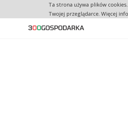
Ta strona używa plików cookies
TYLKO U NAS
RESTRYKCJE CHIN UDERZAJĄ W EUROPEJSKI
Twojej przeglądarce. Więcej inf