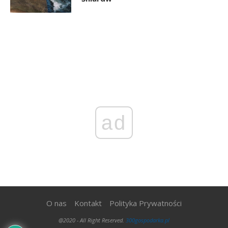
ad
O nas
Kontakt
Polityka Prywatności
@2020 - All Right Reserved.
300gospodarka.pl