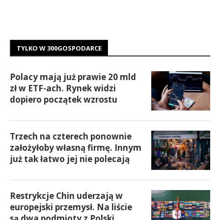
TYLKO W 300GOSPODARCE
Polacy mają już prawie 20 mld
zł w ETF-ach. Rynek widzi
dopiero początek wzrostu
Trzech na czterech ponownie
założyłoby własną firmę. Innym
już tak łatwo jej nie polecają
Restrykcje Chin uderzają w
europejski przemysł. Na liście
są dwa podmioty z Polski