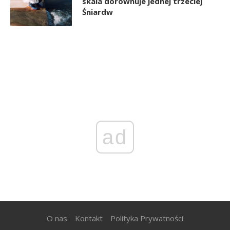
skala dorównuje jednej trzeciej
Śniardw
ad
O nas
Kontakt
Polityka Prywatności