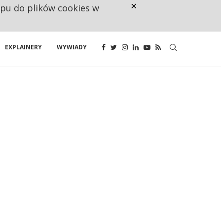
×
ępu do plików cookies w
160 ZNAKÓW TO ZA MAŁO. FUND
EXPLAINERY
WYWIADY