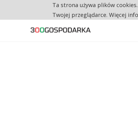
Ta strona używa plików cookies
TYLKO U NAS
NA JEDEN WAKAT PRZYPADAJĄ 62 ZGŁOSZ
Twojej przeglądarce. Więcej inf