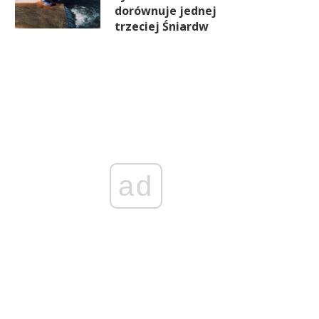
dorównuje jednej
trzeciej Śniardw
ad