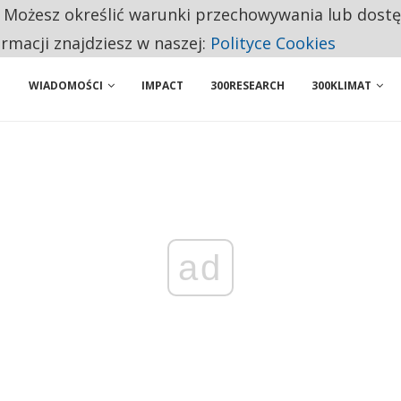
. Możesz określić warunki przechowywania lub dost
ENIA. WIELU KANDYDATÓW NIE ROZPOCZYNA PRACY
ormacji znajdziesz w naszej:
Polityce Cookies
WIADOMOŚCI
IMPACT
300RESEARCH
300KLIMAT
ad