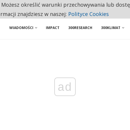
. Możesz określić warunki przechowywania lub dost
 PRZEMYSŁ. NA LIŚCIE SĄ DWA PODMIOTY Z POLSKI
ormacji znajdziesz w naszej:
Polityce Cookies
WIADOMOŚCI
IMPACT
300RESEARCH
300KLIMAT
ad