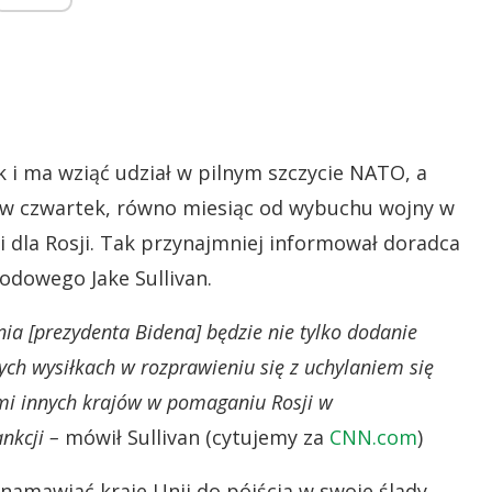
k i ma wziąć udział w pilnym szczycie NATO, a
ż w czwartek, równo miesiąc od wybuchu wojny w
ji dla Rosji. Tak przynajmniej informował doradca
dowego Jake Sullivan.
a [prezydenta Bidena] będzie nie tylko dodanie
ych wysiłkach w rozprawieniu się z uchylaniem się
ami innych krajów w pomaganiu Rosji w
nkcji –
mówił Sullivan (cytujemy za
CNN.com
)
namawiać kraje Unii do pójścia w swoje ślady,