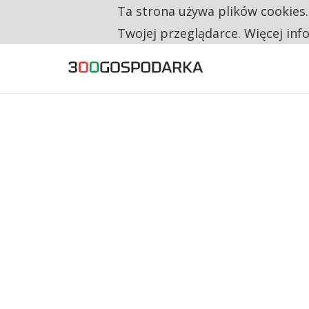
Ta strona używa plików cookies
TYLKO U NAS
RESTRYKCJE CHIN UDERZAJĄ W EUROPEJSKI
Twojej przeglądarce. Więcej inf