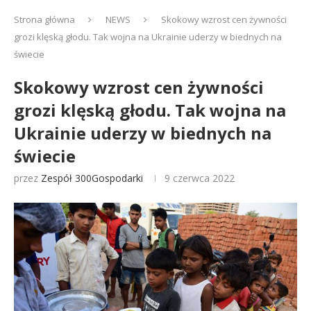
Strona główna
NEWS
Skokowy wzrost cen żywności
grozi klęską głodu. Tak wojna na Ukrainie uderzy w biednych na
świecie
Skokowy wzrost cen żywności
grozi klęską głodu. Tak wojna na
Ukrainie uderzy w biednych na
świecie
przez
Zespół 300Gospodarki
9 czerwca 2022