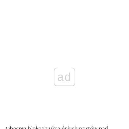
ad
Obecnie blokada ukraińskich portów nad